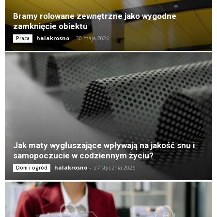
Bramy rolowane zewnętrzne jako wygodne
zamknięcie obiektu
halakrosno
-
30 maja 2026
Praca
Jak maty wygłuszające wpływają na jakość snu i
samopoczucie w codziennym życiu?
halakrosno
-
27 stycznia 2026
Dom i ogród