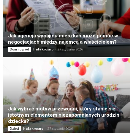
Jak agencja wynajmu mieszkań może pomóc w
negocjacjach między najemcą a właścicielem?
halakrosno
-
27 stycznia 2026
Dom i ogród
Jak wybrać motyw przewodni, który stanie się
istotnym elementem niezapomnianych urodzin
dziecka?
halakrosno
-
27 stycznia 2026
Dzieci