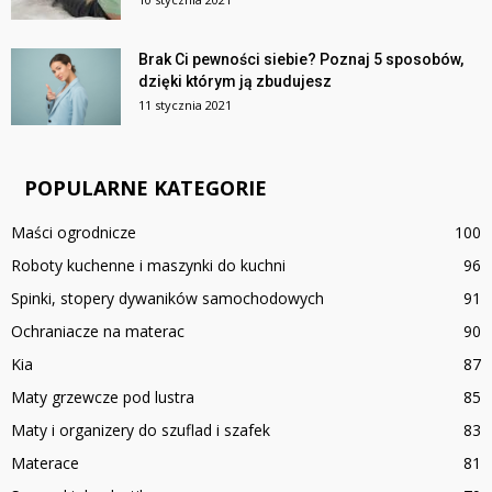
Brak Ci pewności siebie? Poznaj 5 sposobów,
dzięki którym ją zbudujesz
11 stycznia 2021
POPULARNE KATEGORIE
Maści ogrodnicze
100
Roboty kuchenne i maszynki do kuchni
96
Spinki, stopery dywaników samochodowych
91
Ochraniacze na materac
90
Kia
87
Maty grzewcze pod lustra
85
Maty i organizery do szuflad i szafek
83
Materace
81