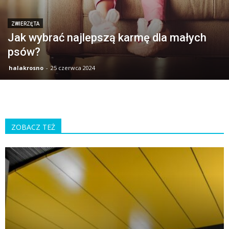
ZWIERZĘTA
Jak wybrać najlepszą karmę dla małych
psów?
halakrosno
-
25 czerwca 2024
ZOBACZ TEŻ
K