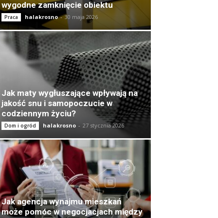
wygodne zamknięcie obiektu
halakrosno
-
30 maja 2026
Praca
Jak maty wygłuszające wpływają na
jakość snu i samopoczucie w
codziennym życiu?
halakrosno
-
27 stycznia 2026
Dom i ogród
Jak agencja wynajmu mieszkań
może pomóc w negocjacjach między