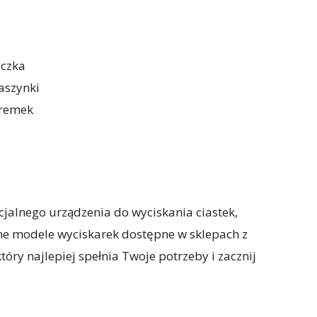
oczka
aszynki
oremek
cjalnego urządzenia do wyciskania ciastek,
ne modele wyciskarek dostępne w sklepach z
óry najlepiej spełnia Twoje potrzeby i zacznij