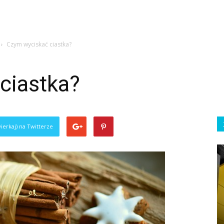
Czym wyciskać ciastka?
ciastka?
ierkaj) na Twitterze