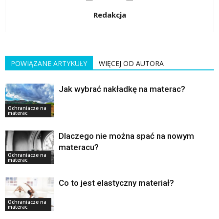
Redakcja
POWIĄZANE ARTYKUŁY
WIĘCEJ OD AUTORA
Jak wybrać nakładkę na materac?
Ochraniacze na
materac
Dlaczego nie można spać na nowym
materacu?
Ochraniacze na
materac
Co to jest elastyczny materiał?
Ochraniacze na
materac