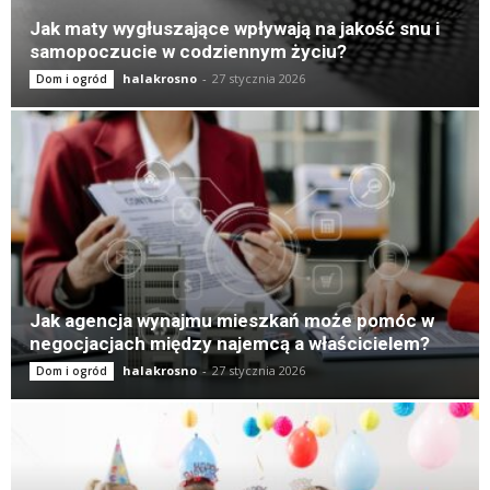
Jak maty wygłuszające wpływają na jakość snu i
samopoczucie w codziennym życiu?
halakrosno
-
27 stycznia 2026
Dom i ogród
Jak agencja wynajmu mieszkań może pomóc w
negocjacjach między najemcą a właścicielem?
halakrosno
-
27 stycznia 2026
Dom i ogród