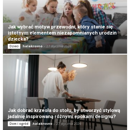
Jak wybrać motyw przewodni, który stanie się
istotnym elementem niezapomnianych urodzin
dziecka?
halakrosno
-
27 stycznia 2026
Dzieci
Jak dobrać krzesła do stołu, by stworzyć stylową
jadalnię inspirowaną różnymi epokami designu?
halakrosno
-
27 stycznia 2026
Dom i ogród