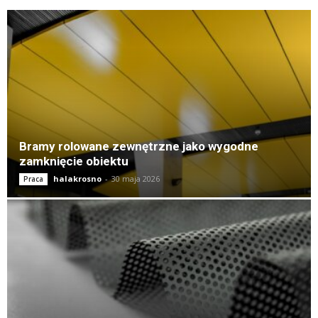
K
Bramy rolowane zewnętrzne jako wygodne
zamknięcie obiektu
halakrosno
-
30 maja 2026
Praca