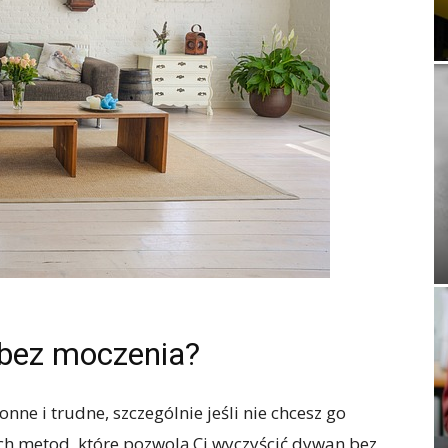
bez moczenia?
ne i trudne, szczególnie jeśli nie chcesz go
ych metod, które pozwolą Ci wyczyścić dywan bez