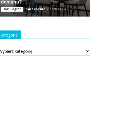
designu?
halakrosno
-
27 stycznia 2026
Dom i ogród
Kategorie
tegorie