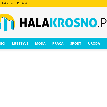
Reklama
Kontakt
ECI
LIFESTYLE
MODA
PRACA
SPORT
URODA
HalaKrosno.pl