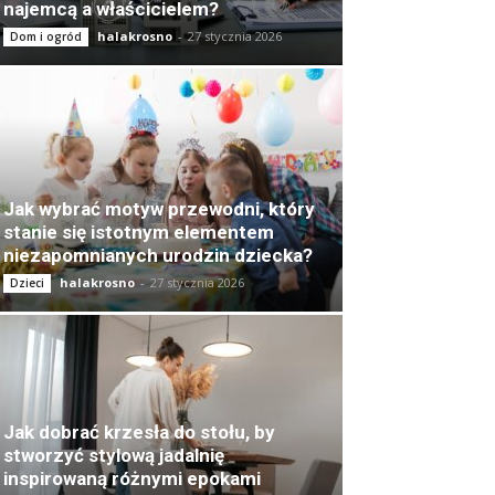
najemcą a właścicielem?
halakrosno
-
27 stycznia 2026
Dom i ogród
Jak wybrać motyw przewodni, który
stanie się istotnym elementem
niezapomnianych urodzin dziecka?
halakrosno
-
27 stycznia 2026
Dzieci
Jak dobrać krzesła do stołu, by
stworzyć stylową jadalnię
inspirowaną różnymi epokami