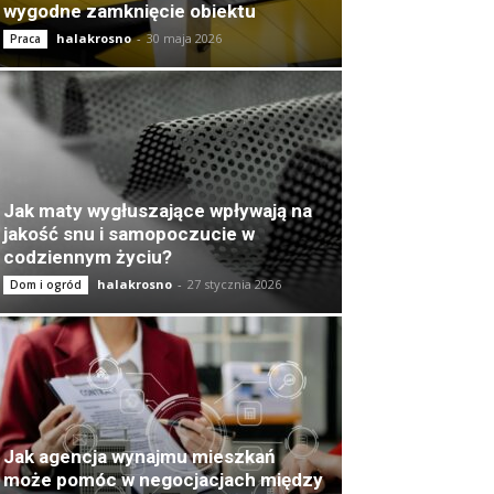
wygodne zamknięcie obiektu
halakrosno
-
30 maja 2026
Praca
Jak maty wygłuszające wpływają na
jakość snu i samopoczucie w
codziennym życiu?
halakrosno
-
27 stycznia 2026
Dom i ogród
Jak agencja wynajmu mieszkań
może pomóc w negocjacjach między