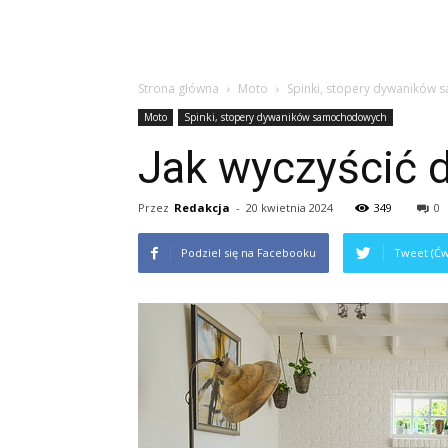
Strona główna
Moto
Spinki, stopery dywaników
Moto
Spinki, stopery dywaników samochodowych
Jak wyczyścić 
Przez
Redakcja
-
20 kwietnia 2024
349
0
Podziel się na Facebooku
Tweet (Ćw