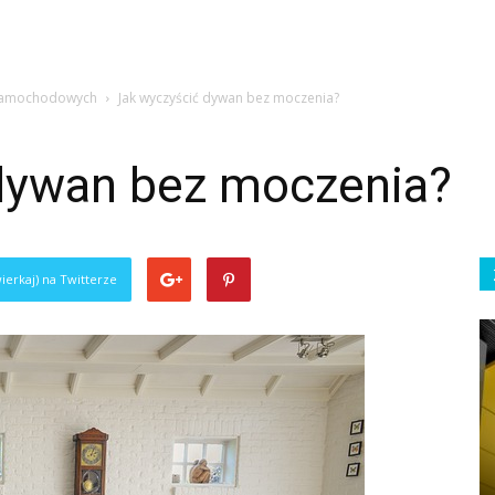
 samochodowych
Jak wyczyścić dywan bez moczenia?
dywan bez moczenia?
ierkaj) na Twitterze